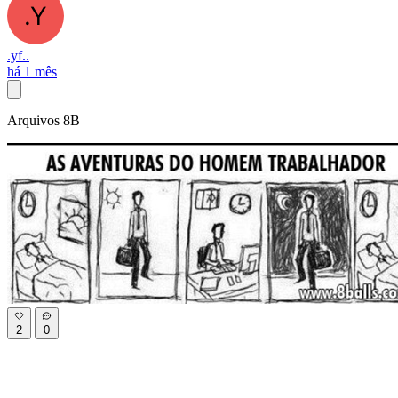
.yf..
há 1 mês
Arquivos 8B
2
0