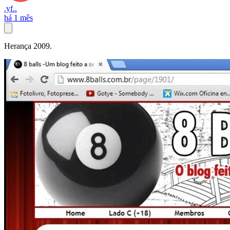
.yf..
há 1 mês
Herança 2009.