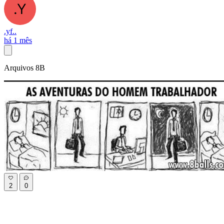
.yf..
há 1 mês
Arquivos 8B
2
0