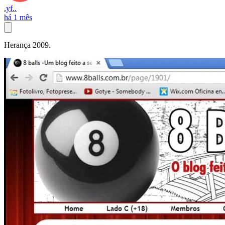
.yf..
há 1 mês
Herança 2009.