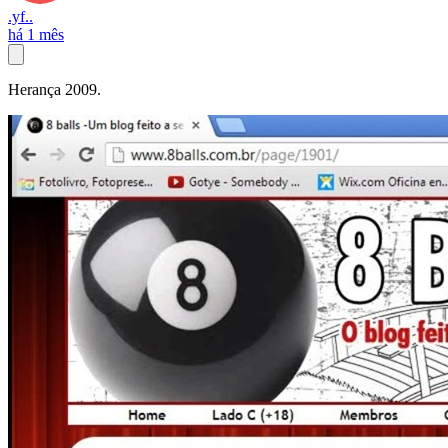
.yf..
há 1 mês
Herança 2009.