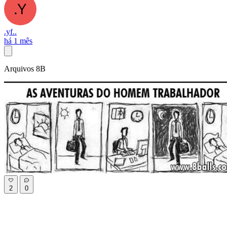
.yf..
há 1 mês
Arquivos 8B
2
0