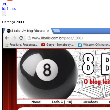
.yf..
há 1 mês
Herança 2009.