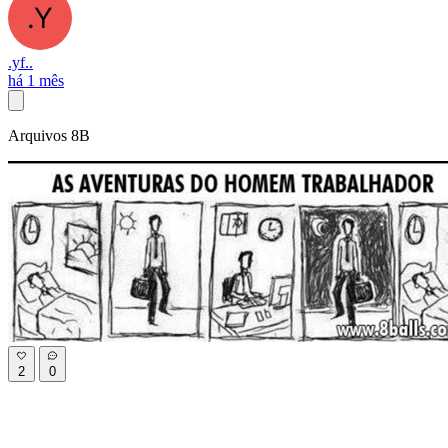
.yf..
há 1 mês
Arquivos 8B
2
0