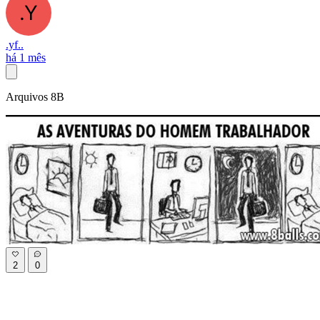
.yf..
há 1 mês
Arquivos 8B
2
0