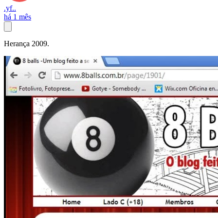
.yf..
há 1 mês
Herança 2009.