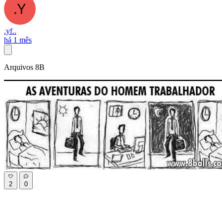
.yf..
há 1 mês
Arquivos 8B
2
0