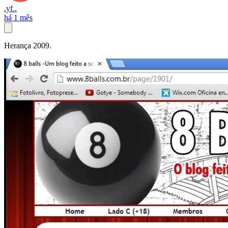
.yf..
há 1 mês
Herança 2009.