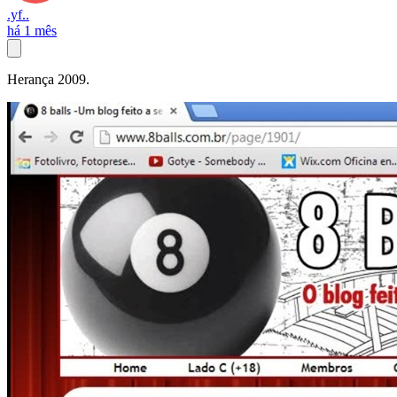
.yf..
há 1 mês
Herança 2009.