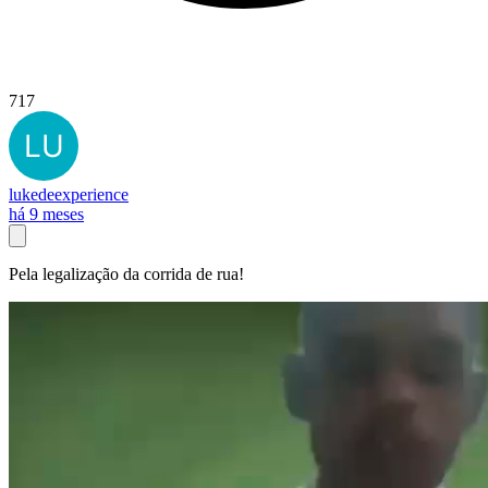
717
lukedeexperience
há 9 meses
Pela legalização da corrida de rua!