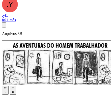
.yf..
há 1 mês
Arquivos 8B
2
0