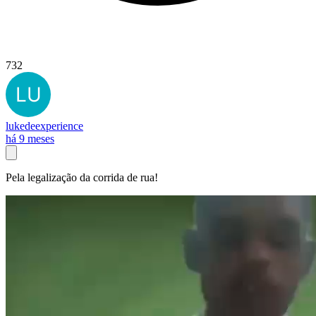
732
lukedeexperience
há 9 meses
Pela legalização da corrida de rua!