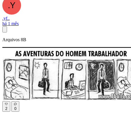
.yf..
há 1 mês
Arquivos 8B
2
0