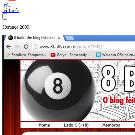
.yf..
há 1 mês
Herança 2009.