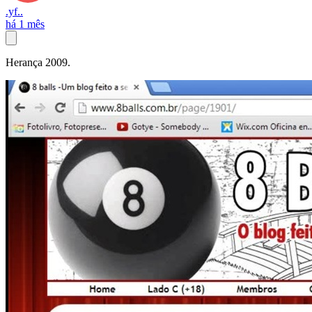
.yf..
há 1 mês
Herança 2009.