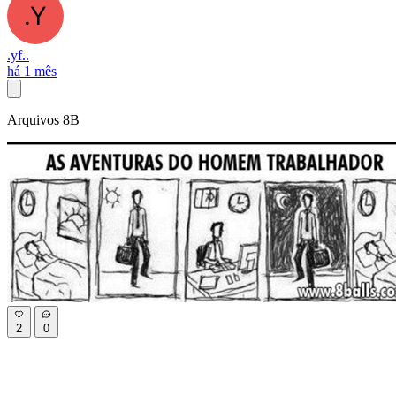
.yf..
há 1 mês
Arquivos 8B
2
0