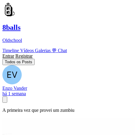
8balls
Oldschool
Timeline
Vídeos
Galerias
💬
Chat
Entrar
Registrar
Todos os Posts
Enzo Vander
há 1 semana
A primeira vez que provei um zumbiu