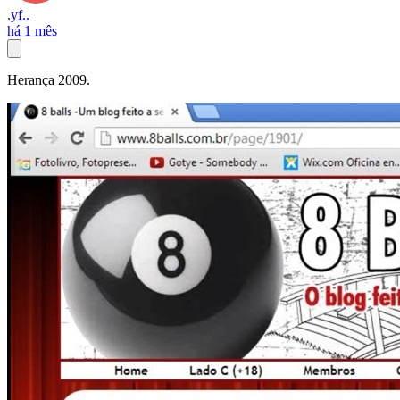
.yf..
há 1 mês
Herança 2009.