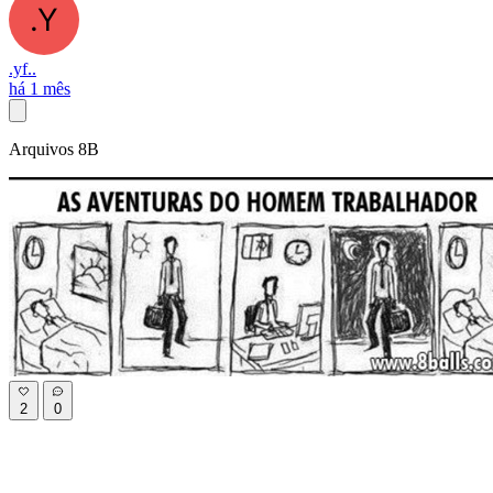
.yf..
há 1 mês
Arquivos 8B
2
0