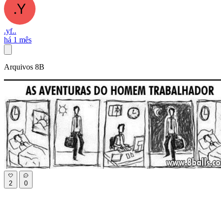
.yf..
há 1 mês
Arquivos 8B
2
0