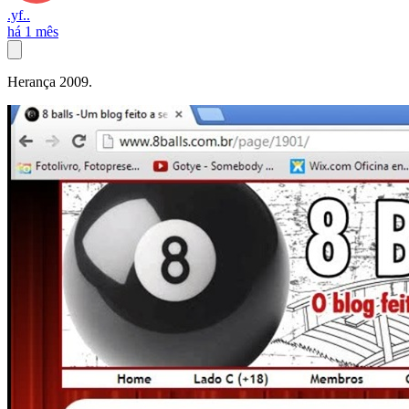
.yf..
há 1 mês
Herança 2009.