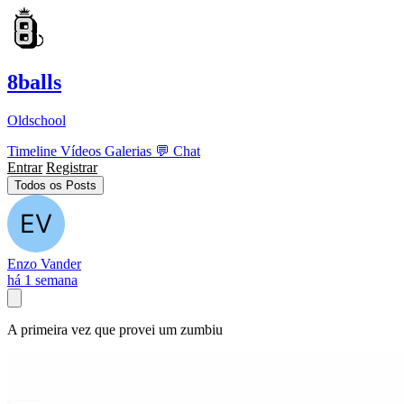
8balls
Oldschool
Timeline
Vídeos
Galerias
💬
Chat
Entrar
Registrar
Todos os Posts
Enzo Vander
há 1 semana
A primeira vez que provei um zumbiu