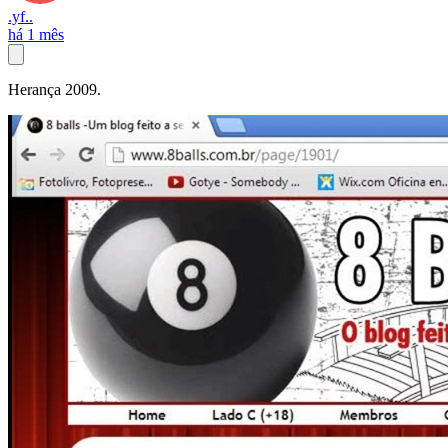
.yf..
há 1 mês
Herança 2009.