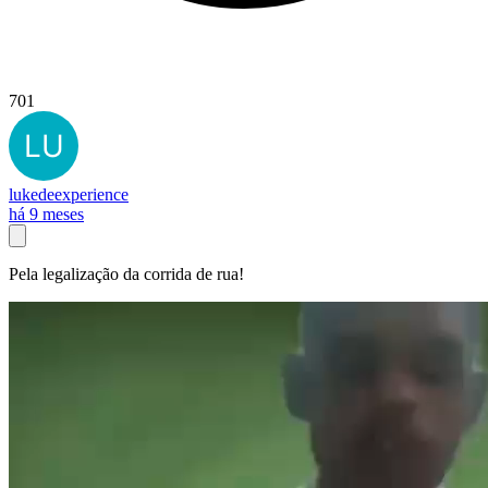
701
lukedeexperience
há 9 meses
Pela legalização da corrida de rua!