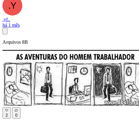
.yf..
há 1 mês
Arquivos 8B
2
0