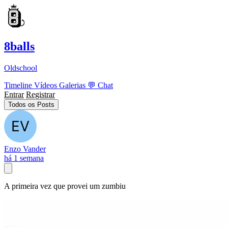
8balls
Oldschool
Timeline
Vídeos
Galerias
💬
Chat
Entrar
Registrar
Todos os Posts
Enzo Vander
há 1 semana
A primeira vez que provei um zumbiu