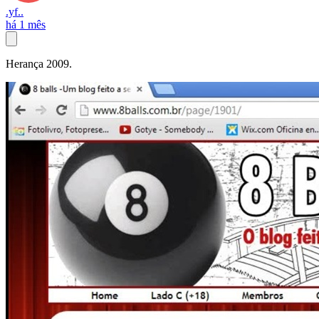
.yf..
há 1 mês
Herança 2009.