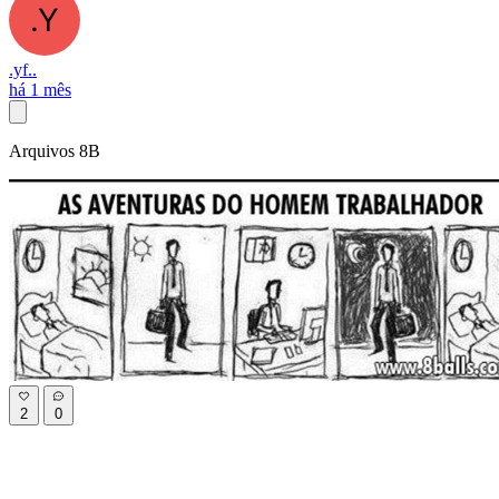
.yf..
há 1 mês
Arquivos 8B
2
0