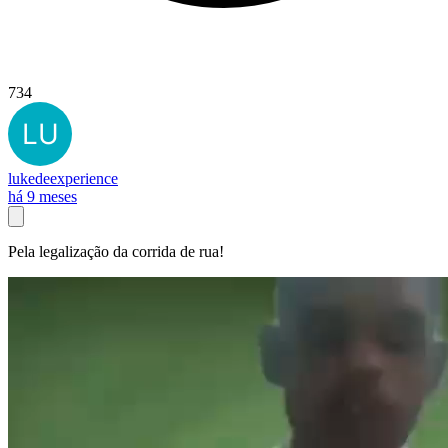
734
lukedeexperience
há 9 meses
Pela legalização da corrida de rua!