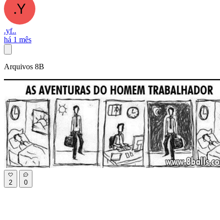
.yf..
há 1 mês
Arquivos 8B
2
0