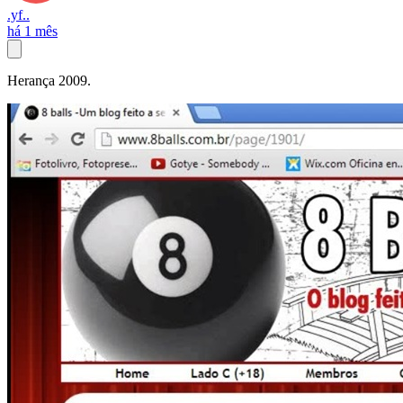
.yf..
há 1 mês
Herança 2009.