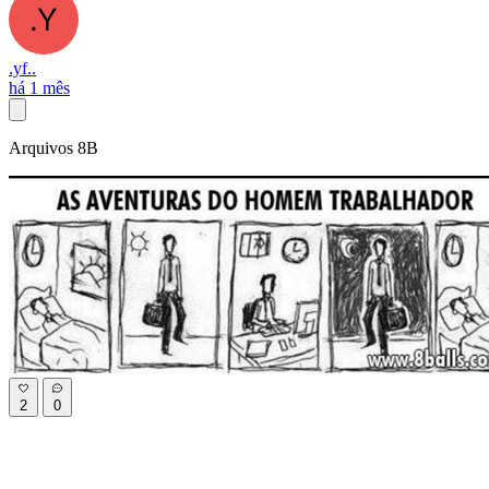
.yf..
há 1 mês
Arquivos 8B
2
0