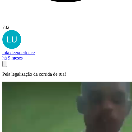
732
lukedeexperience
há 9 meses
Pela legalização da corrida de rua!