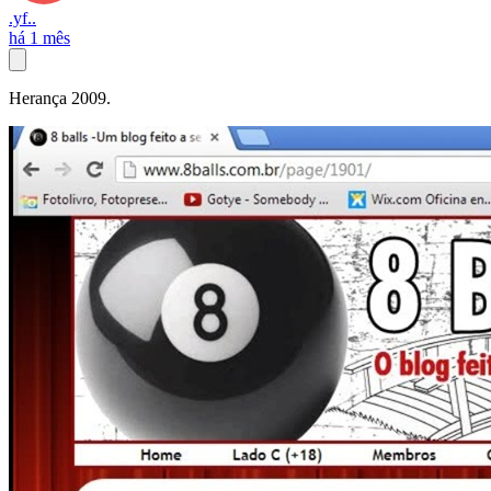
.yf..
há 1 mês
Herança 2009.