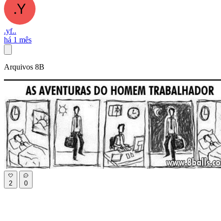
.yf..
há 1 mês
Arquivos 8B
2
0