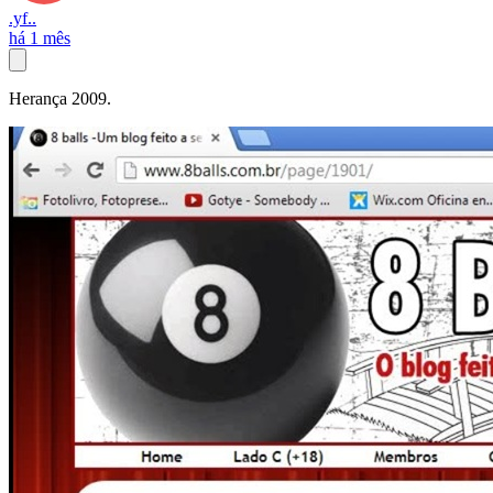
.yf..
há 1 mês
Herança 2009.