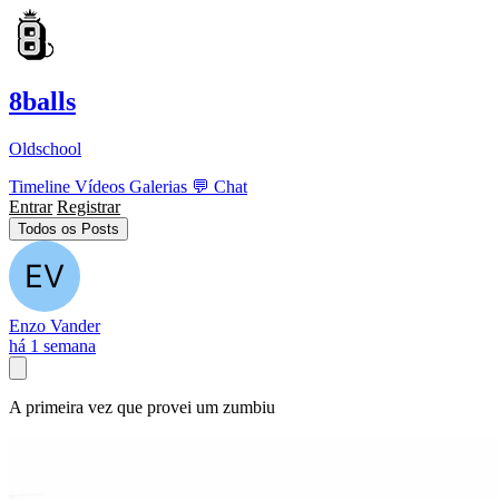
8balls
Oldschool
Timeline
Vídeos
Galerias
💬
Chat
Entrar
Registrar
Todos os Posts
Enzo Vander
há 1 semana
A primeira vez que provei um zumbiu