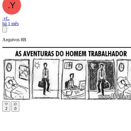
.yf..
há 1 mês
Arquivos 8B
2
0