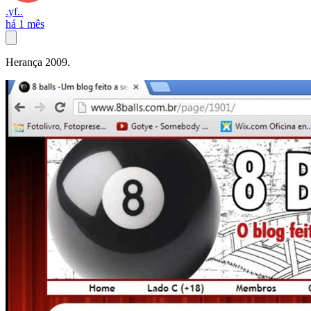
.yf..
há 1 mês
Herança 2009.