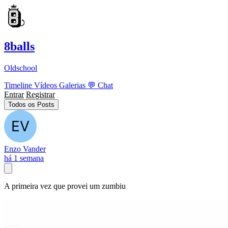
8balls
Oldschool
Timeline
Vídeos
Galerias
💬
Chat
Entrar
Registrar
Todos os Posts
Enzo Vander
há 1 semana
A primeira vez que provei um zumbiu