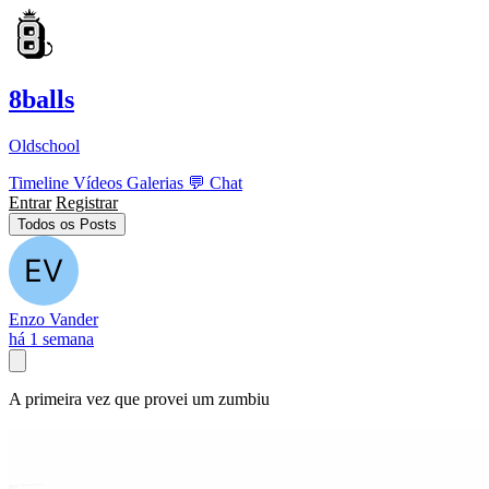
8balls
Oldschool
Timeline
Vídeos
Galerias
💬
Chat
Entrar
Registrar
Todos os Posts
Enzo Vander
há 1 semana
A primeira vez que provei um zumbiu