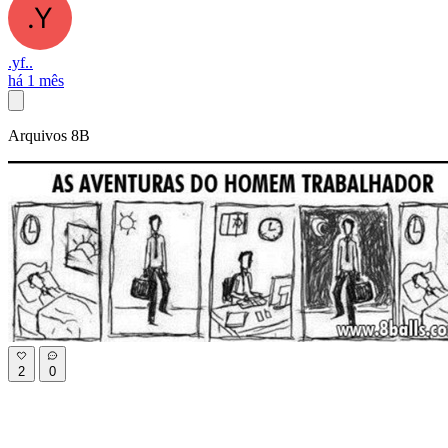
.yf..
há 1 mês
Arquivos 8B
2
0