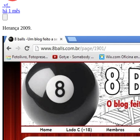
.yf..
há 1 mês
Herança 2009.