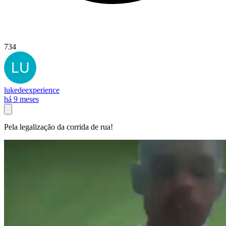
734
lukedeexperience
há 9 meses
Pela legalização da corrida de rua!