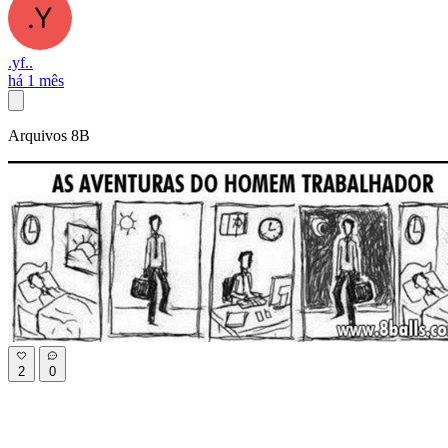
.yf..
há 1 mês
Arquivos 8B
2
0