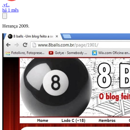
.yf..
há 1 mês
Herança 2009.