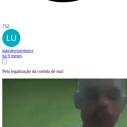
732
lukedeexperience
há 9 meses
Pela legalização da corrida de rua!