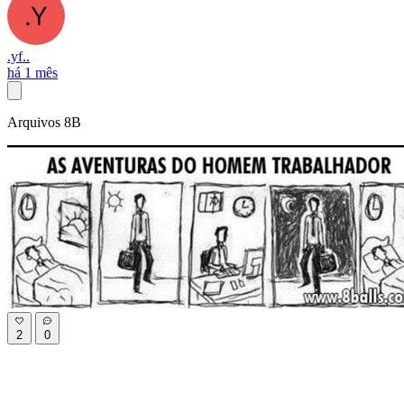
.yf..
há 1 mês
Arquivos 8B
2
0