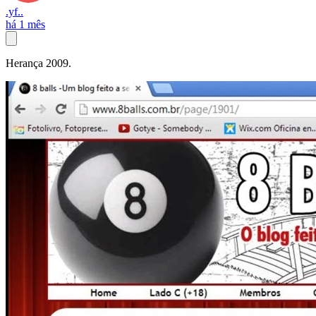
.yf..
há 1 mês
Herança 2009.