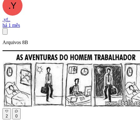
.yf..
há 1 mês
Arquivos 8B
2
0