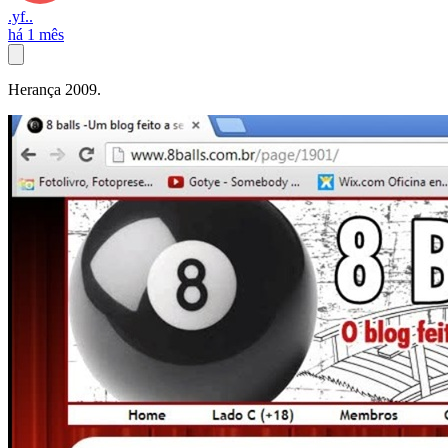
.yf..
há 1 mês
Herança 2009.