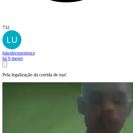
732
lukedeexperience
há 9 meses
Pela legalização da corrida de rua!