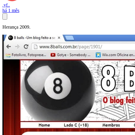
.yf..
há 1 mês
Herança 2009.