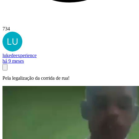
734
lukedeexperience
há 9 meses
Pela legalização da corrida de rua!