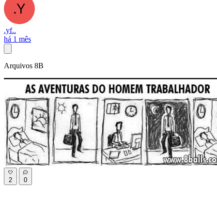
.yf..
há 1 mês
Arquivos 8B
2
0