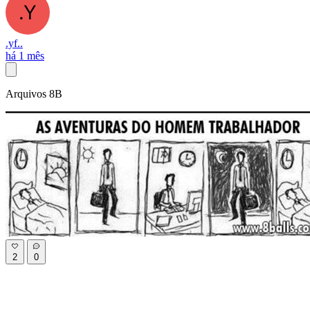
.yf..
há 1 mês
Arquivos 8B
2
0