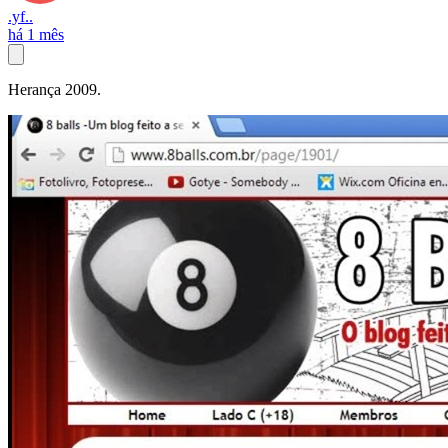
.yf..
há 1 mês
Herança 2009.