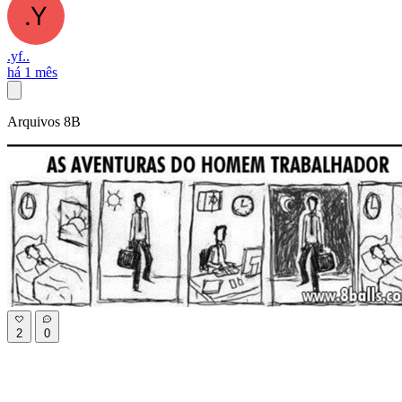
.yf..
há 1 mês
Arquivos 8B
2
0