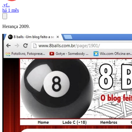
.yf..
há 1 mês
Herança 2009.