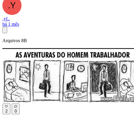
.yf..
há 1 mês
Arquivos 8B
2
0