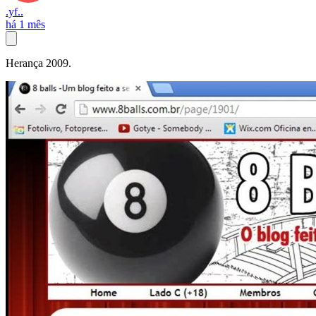
.yf..
há 1 mês
Herança 2009.