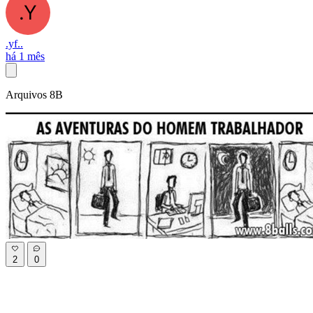
.yf..
há 1 mês
Arquivos 8B
2
0