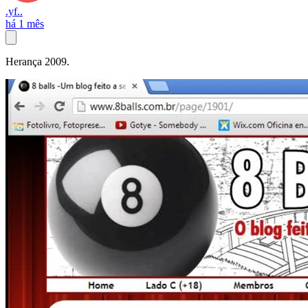
.yf..
há 1 mês
Herança 2009.