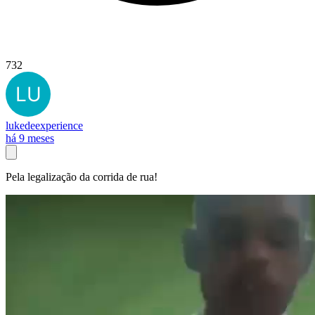
732
lukedeexperience
há 9 meses
Pela legalização da corrida de rua!