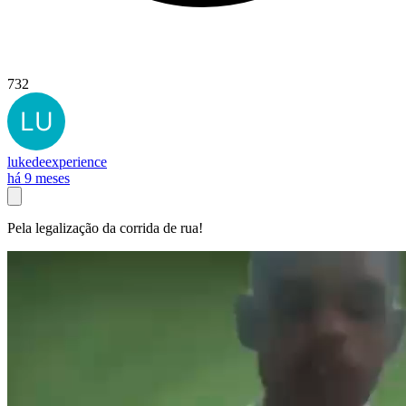
732
lukedeexperience
há 9 meses
Pela legalização da corrida de rua!