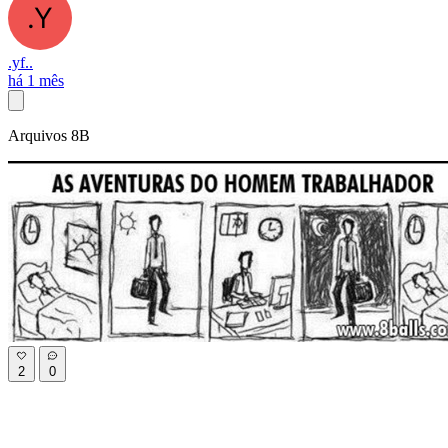
.yf..
há 1 mês
Arquivos 8B
2
0