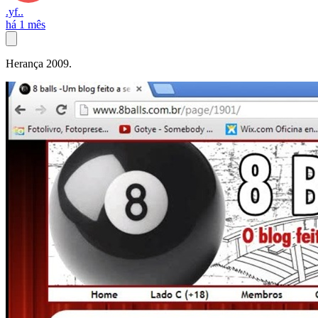
.yf..
há 1 mês
Herança 2009.