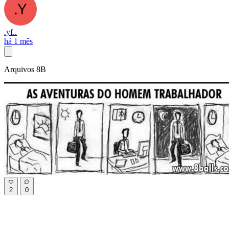
.yf..
há 1 mês
Arquivos 8B
2
0