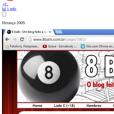
.yf..
há 1 mês
Herança 2009.