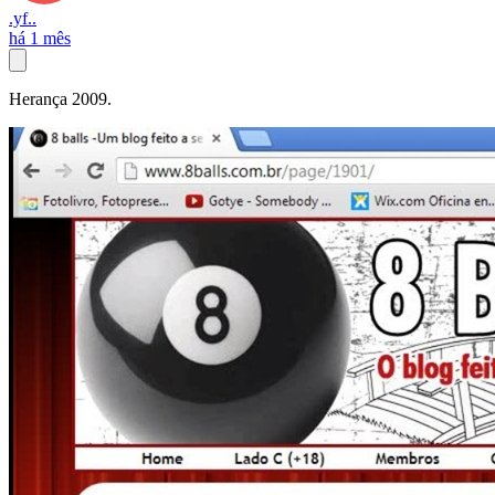
.yf..
há 1 mês
Herança 2009.