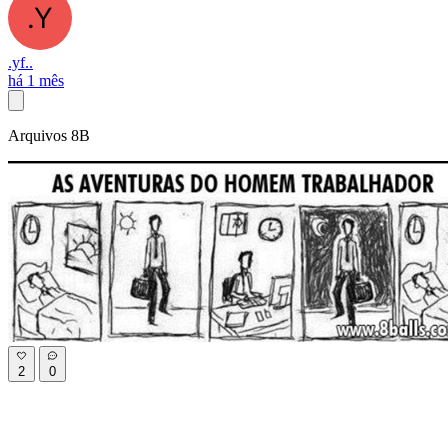
.yf..
há 1 mês
Arquivos 8B
2
0