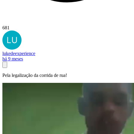
681
lukedeexperience
há 9 meses
Pela legalização da corrida de rua!