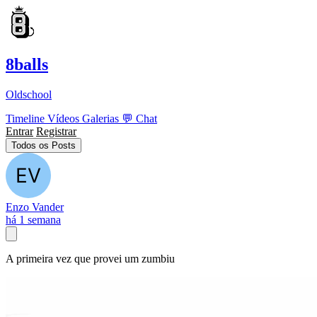
8balls
Oldschool
Timeline
Vídeos
Galerias
💬
Chat
Entrar
Registrar
Todos os Posts
Enzo Vander
há 1 semana
A primeira vez que provei um zumbiu