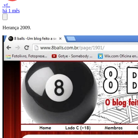
.yf..
há 1 mês
Herança 2009.