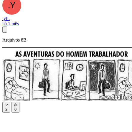
.yf..
há 1 mês
Arquivos 8B
2
0