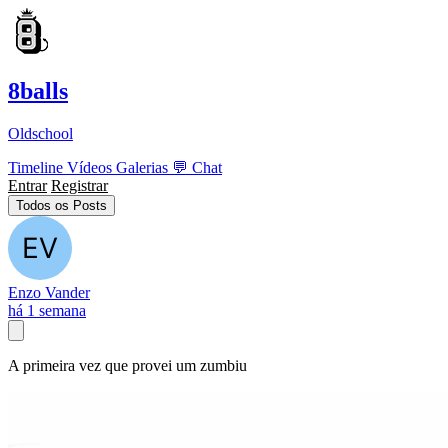
8balls
Oldschool
Timeline
Vídeos
Galerias
💬
Chat
Entrar
Registrar
Todos os Posts
Enzo Vander
há 1 semana
A primeira vez que provei um zumbiu