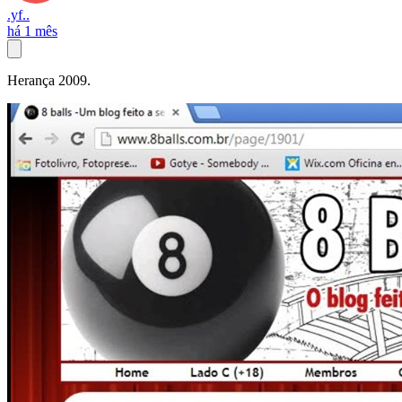
.yf..
há 1 mês
Herança 2009.