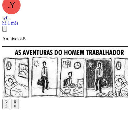
.yf..
há 1 mês
Arquivos 8B
2
0