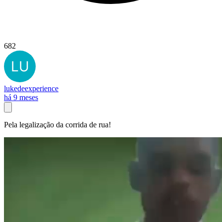
682
lukedeexperience
há 9 meses
Pela legalização da corrida de rua!