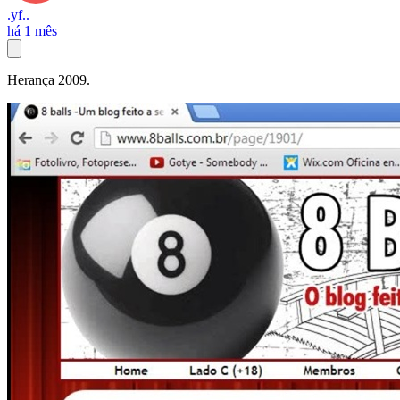
.yf..
há 1 mês
Herança 2009.