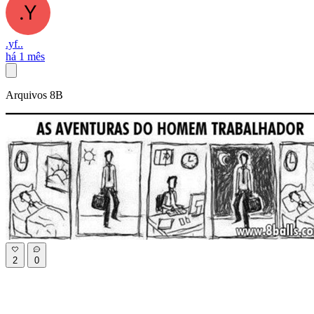
.yf..
há 1 mês
Arquivos 8B
2
0