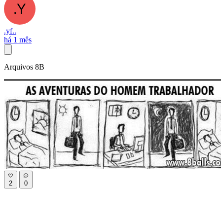
.yf..
há 1 mês
Arquivos 8B
2
0