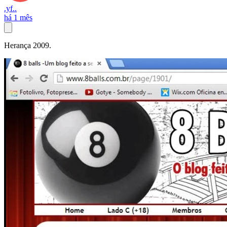
.yf..
há 1 mês
Herança 2009.