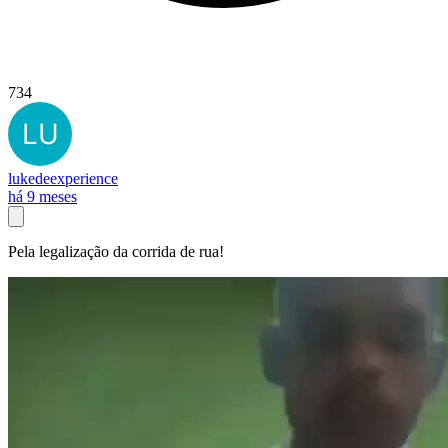
734
lukedeexperience
há 9 meses
Pela legalização da corrida de rua!