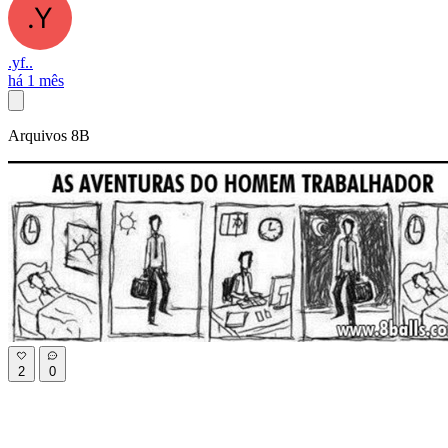
.yf..
há 1 mês
Arquivos 8B
2
0