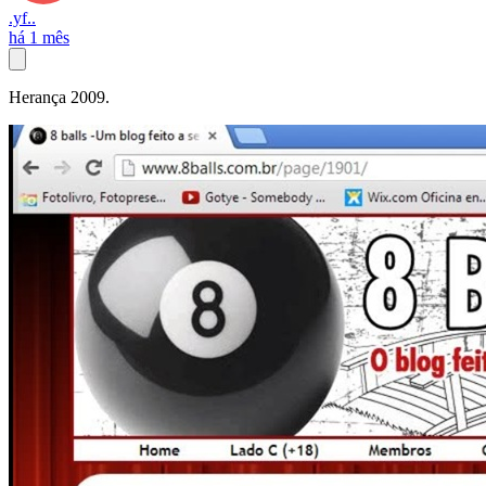
.yf..
há 1 mês
Herança 2009.