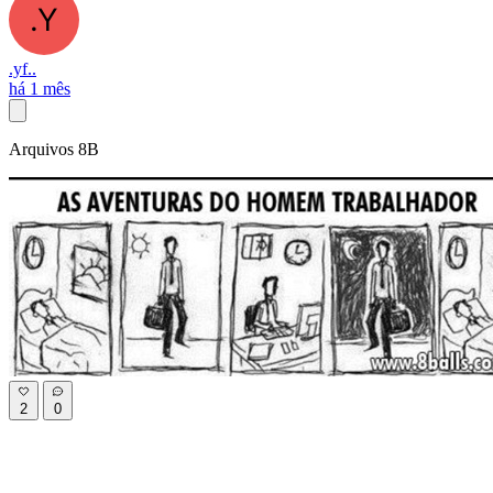
.yf..
há 1 mês
Arquivos 8B
2
0