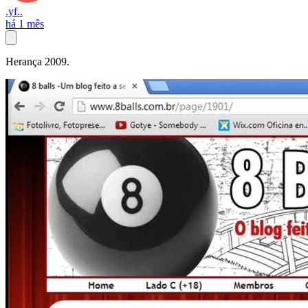
.yf..
há 1 mês
Herança 2009.