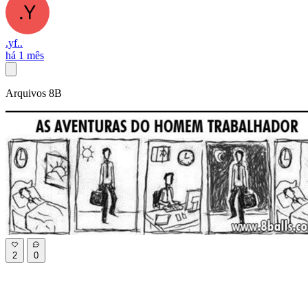
.yf..
há 1 mês
Arquivos 8B
2
0