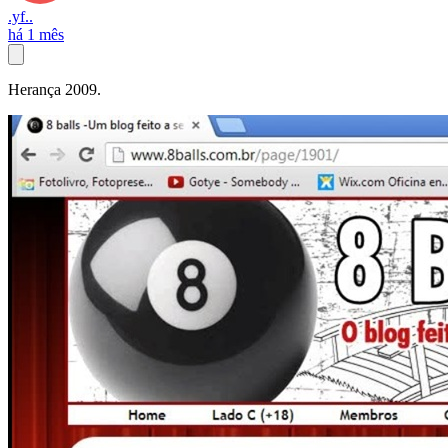
.yf..
há 1 mês
Herança 2009.