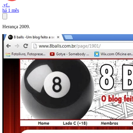
.yf..
há 1 mês
Herança 2009.