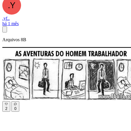
.yf..
há 1 mês
Arquivos 8B
2
0