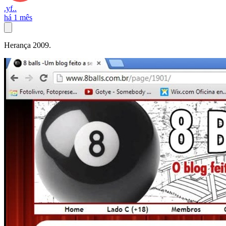
.yf..
há 1 mês
Herança 2009.