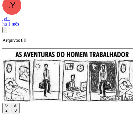
.yf..
há 1 mês
Arquivos 8B
2
0