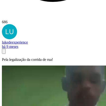
686
lukedeexperience
há 9 meses
Pela legalização da corrida de rua!