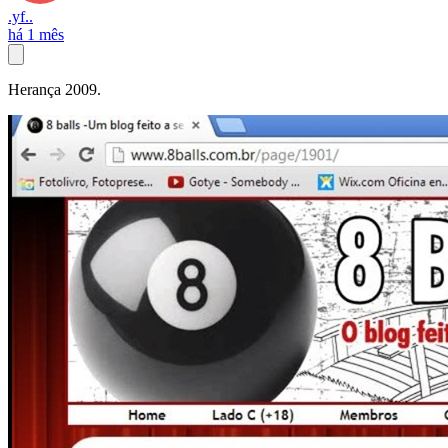
.yf..
há 1 mês
Herança 2009.