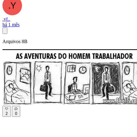
.yf..
há 1 mês
Arquivos 8B
2
0