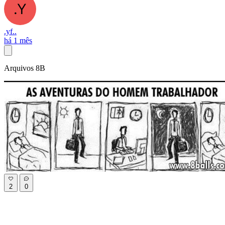
.yf..
há 1 mês
Arquivos 8B
2
0