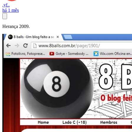
.yf..
há 1 mês
Herança 2009.