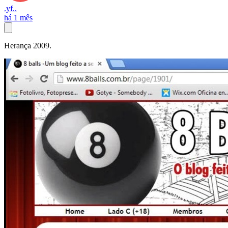
.yf..
há 1 mês
Herança 2009.