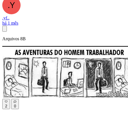
.yf..
há 1 mês
Arquivos 8B
2
0