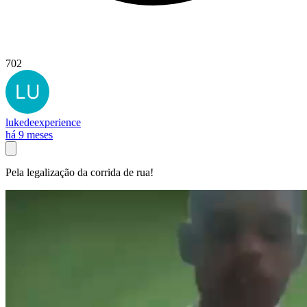
702
lukedeexperience
há 9 meses
Pela legalização da corrida de rua!