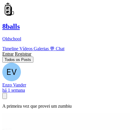
8balls
Oldschool
Timeline
Vídeos
Galerias
💬
Chat
Entrar
Registrar
Todos os Posts
Enzo Vander
há 1 semana
A primeira vez que provei um zumbiu